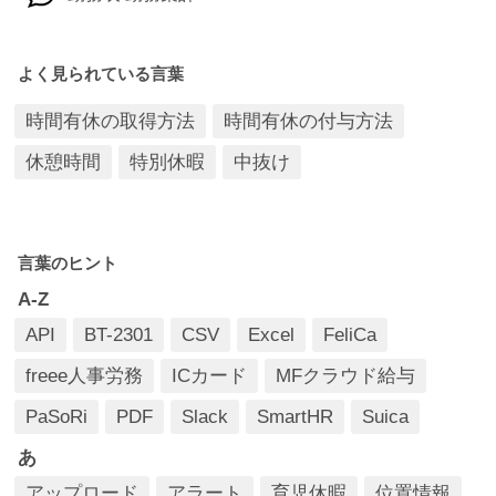
有給休暇/時間有休
よく見られている言葉
申請/承認
時間有休の取得方法
時間有休の付与方法
打刻について
休憩時間
特別休暇
中抜け
ご契約／お支払いについて
言葉のヒント
A-Z
API
BT-2301
CSV
Excel
FeliCa
freee人事労務
ICカード
MFクラウド給与
PaSoRi
PDF
Slack
SmartHR
Suica
あ
アップロード
アラート
育児休暇
位置情報