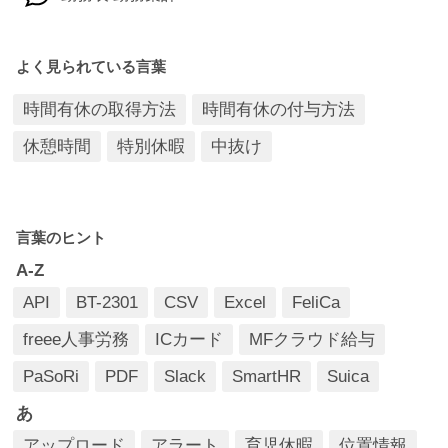
有給休暇/時間有休
よく見られている言葉
申請/承認
時間有休の取得方法
時間有休の付与方法
打刻について
休憩時間
特別休暇
中抜け
ご契約／お支払いについて
言葉のヒント
A-Z
API
BT-2301
CSV
Excel
FeliCa
freee人事労務
ICカード
MFクラウド給与
PaSoRi
PDF
Slack
SmartHR
Suica
あ
アップロード
アラート
育児休暇
位置情報